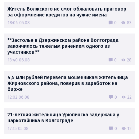
Житель Волжского не смог обжаловать приговор
за оформление кредитов на чужие имена
18:04 05.08
0
83
**Застолье в Дзержинском районе Волгограда
закончилось тяжёлым ранением одного из
участников.**
13:40 06.08
0
28
4,5 млн рублей перевела мошенникам жительница
Жирновского района, поверив в заработок на
бирже
12:02 06.08
0
22
21-летняя жительница Урюпинска задержана у
наркотайника в Волгограде
17:15 05.08
0
12