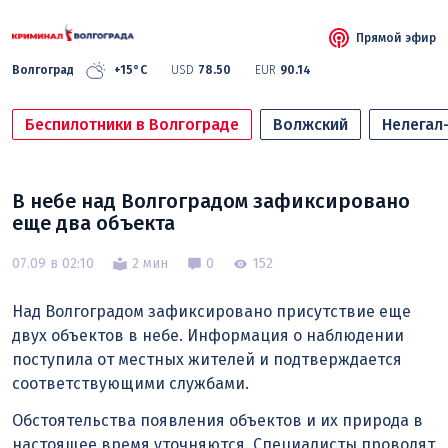
Прямой эфир
Волгоград
+15°C
USD
78.50
EUR
90.14
Беспилотники в Волгограде
Волжский
Нелегал
В небе над Волгоградом зафиксировано
еще два объекта
07.09 в 02:10
2 мин
0
152
Над Волгоградом зафиксировано присутствие еще
двух объектов в небе. Информация о наблюдении
поступила от местных жителей и подтверждается
соответствующими службами.
Обстоятельства появления объектов и их природа в
настоящее время уточняются. Специалисты проводят