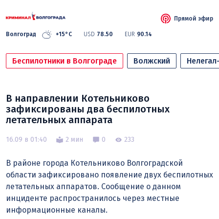
Прямой эфир
Волгоград
+15°C
USD
78.50
EUR
90.14
Беспилотники в Волгограде
Волжский
Нелегал
В направлении Котельниково
зафиксированы два беспилотных
летательных аппарата
16.09 в 01:40
2 мин
0
233
В районе города Котельниково Волгоградской
области зафиксировано появление двух беспилотных
летательных аппаратов. Сообщение о данном
инциденте распространилось через местные
информационные каналы.