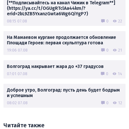
[**Подписывайтесь на канал Чижик в Telegram**]
(https://ya.cc/t/OGUgRTclAa44km/?
erid=2bL9ZB5YxanzGwta6Wg6QiYgP7)
08:15 07.08
0
22
На Мамаевом кургане продолжается обновление
Площади Героев: первая скульптура готова
19:06 07.08
0
21
Волгоград накрывает жара до +37 градусов
07:01 07.08
0
14
Доброе утро, Волгоград: пусть день будет бодрым
и успешным
08:02 07.08
0
12
Читайте также