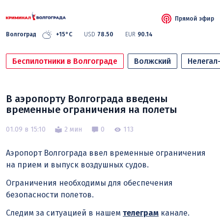
Прямой эфир
Волгоград
+15°C
USD
78.50
EUR
90.14
Беспилотники в Волгограде
Волжский
Нелегал
В аэропорту Волгограда введены
временные ограничения на полеты
01.09 в 15:10
2 мин
0
113
Аэропорт Волгограда ввел временные ограничения
на прием и выпуск воздушных судов.
Ограничения необходимы для обеспечения
безопасности полетов.
Следим за ситуацией в нашем
телеграм
канале.