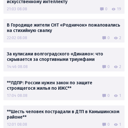
искусственному интеллекту
21:03 08.08
0
19
В Городище жители СНТ «Родничок» пожаловались
на стихийную свалку
22:02 08.08
0
2
За кулисами волгоградского «Динамо»: что
скрывается за спортивными триумфами
14:46 08.08
0
2
**ЛДПР: России нужен закон по защите
строящегося жилья по ИЖС**
17:04 08.08
0
1
**Шесть человек пострадали в ДТП в Камышинском
районе**
12:01 08.08
0
1