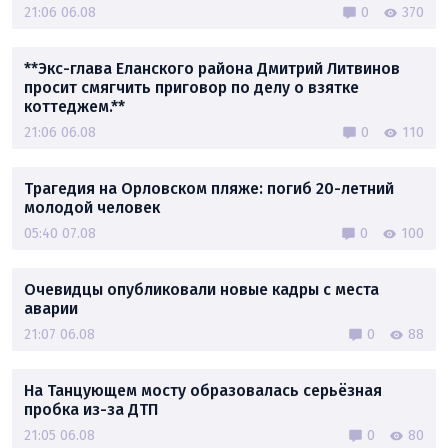
21:06 06.08
0
370
**Экс-глава Еланского района Дмитрий Литвинов
просит смягчить приговор по делу о взятке
коттеджем.**
21:06 06.08
0
110
Трагедия на Орловском пляже: погиб 20-летний
молодой человек
05:40 07.08
0
100
Очевидцы опубликовали новые кадры с места
аварии
21:07 06.08
0
88
На Танцующем мосту образовалась серьёзная
пробка из-за ДТП
21:05 06.08
0
80