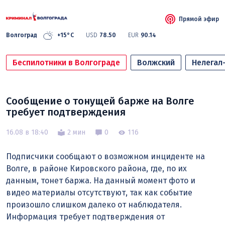
Прямой эфир
Волгоград
+15°C
USD
78.50
EUR
90.14
Беспилотники в Волгограде
Волжский
Нелегал
Сообщение о тонущей барже на Волге
требует подтверждения
16.08 в 18:40
2 мин
0
116
Подписчики сообщают о возможном инциденте на
Волге, в районе Кировского района, где, по их
данным, тонет баржа. На данный момент фото и
видео материалы отсутствуют, так как событие
произошло слишком далеко от наблюдателя.
Информация требует подтверждения от