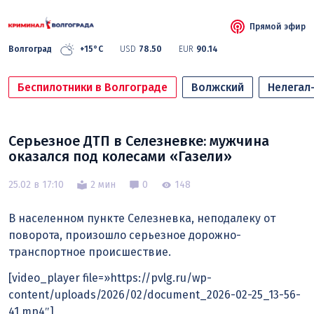
Прямой эфир
Волгоград
+15°C
USD
78.50
EUR
90.14
Беспилотники в Волгограде
Волжский
Нелегал
Серьезное ДТП в Селезневке: мужчина
оказался под колесами «Газели»
25.02 в 17:10
2 мин
0
148
В населенном пункте Селезневка, неподалеку от
поворота, произошло серьезное дорожно-
транспортное происшествие.
[video_player file=»https://pvlg.ru/wp-
content/uploads/2026/02/document_2026-02-25_13-56-
41.mp4″]