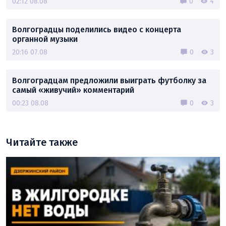
02:12 08.08
0
4
Волгоградцы поделились видео с концерта
органной музыки
20:16 07.08
0
3
Волгоградцам предложили выиграть футболку за
самый «живучий» комментарий
00:23 08.08
0
3
Читайте также