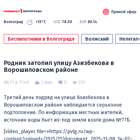
Прямой эфир
Волгоград
+15°C
USD
78.50
EUR
90.14
Беспилотники в Волгограде
Волжский
Нелегал
Родник затопил улицу Азизбекова в
Ворошиловском районе
08.11 в 17:40
2 мин
0
233
Третий день подряд на улице Азизбекова в
Ворошиловском районе наблюдается серьезное
подтопление. По информации местных жителей,
источник воды бьет из-под земли возле дома №77Б.
[video_player file=»https://pvlg.ru/wp-
content/uploads/2025/11/document_2025-11-08_14-02-