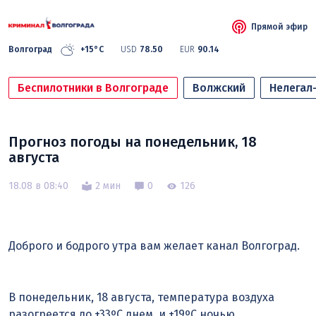
Прямой эфир
Волгоград
+15°C
USD
78.50
EUR
90.14
Беспилотники в Волгограде
Волжский
Нелегал
Прогноз погоды на понедельник, 18
августа
18.08 в 08:40
2 мин
0
126
Доброго и бодрого утра вам желает канал Волгоград.
В понедельник, 18 августа, температура воздуха
разогреется до +33ºС днем, и +19ºС ночью.