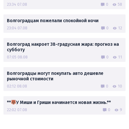
23:34 07.08
0
58
Волгоградцам пожелали спокойной ночи
23:04 07.08
0
12
Волгоград накроет 38-градусная жара: прогноз на
субботу
07:05 08.08
0
11
Волгоградцы могут покупать авто дешевле
рыночной стоимости
02:12 08.08
0
10
**
У Миши и Гриши начинается новая жизнь.**
22:02 07.08
0
9