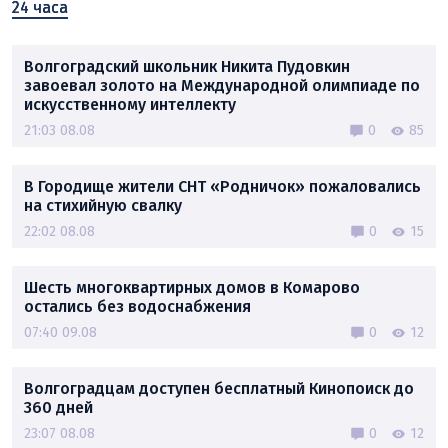
24 часа
Волгоградский школьник Никита Пудовкин
завоевал золото на Международной олимпиаде по
искусственному интеллекту
21:03 08.08
0
85
В Городище жители СНТ «Родничок» пожаловались
на стихийную свалку
22:02 08.08
0
15
Шесть многоквартирных домов в Комарово
остались без водоснабжения
07:40 09.08
0
12
Волгоградцам доступен бесплатный Кинопоиск до
360 дней
23:07 08.08
0
12