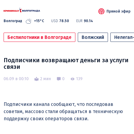
Прямой эфир
Волгоград
+15°C
USD
78.50
EUR
90.14
Беспилотники в Волгограде
Волжский
Нелегал
Подписчики возвращают деньги за услуги
связи
06.09 в 00:10
2 мин
0
139
Подписчики канала сообщают, что последовав
советам, массово стали обращаться в техническую
поддержку своих операторов связи.