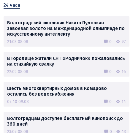
24 часа
Волгоградский школьник Никита Пудовкин
завоевал золото на Международной олимпиаде по
искусственному интеллекту
21:03 08.08
0
97
В Городище жители СНТ «Родничок» пожаловались
на стихийную свалку
22:02 08.08
0
16
Шесть многоквартирных домов в Комарово
остались без водоснабжения
07:40 09.08
0
14
Волгоградцам доступен бесплатный Кинопоиск до
360 дней
23:07 08.08
0
13