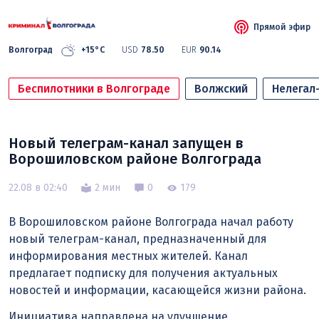
Прямой эфир
Волгоград
+15°C
USD
78.50
EUR
90.14
Беспилотники в Волгограде
Волжский
Нелегал
Новый телеграм-канал запущен в
Ворошиловском районе Волгограда
22.08 в 02:40
2 мин
0
179
В Ворошиловском районе Волгограда начал работу
новый телеграм-канал, предназначенный для
информирования местных жителей. Канал
предлагает подписку для получения актуальных
новостей и информации, касающейся жизни района.
Инициатива направлена на улучшение