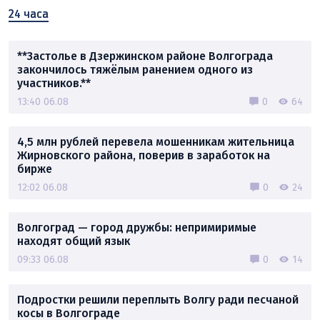
24 часа
**Застолье в Дзержинском районе Волгограда
закончилось тяжёлым ранением одного из
участников.**
13:40 06.08
0
64
4,5 млн рублей перевела мошенникам жительница
Жирновского района, поверив в заработок на
бирже
12:02 06.08
0
24
Волгоград — город дружбы: непримиримые
находят общий язык
09:33 06.08
0
14
Подростки решили переплыть Волгу ради песчаной
косы в Волгограде