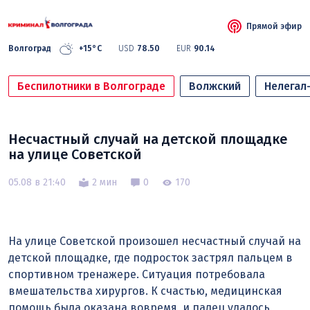
Прямой эфир
Волгоград
+15°C
USD
78.50
EUR
90.14
Беспилотники в Волгограде
Волжский
Нелегал
Несчастный случай на детской площадке
на улице Советской
05.08 в 21:40
2 мин
0
170
На улице Советской произошел несчастный случай на
детской площадке, где подросток застрял пальцем в
спортивном тренажере. Ситуация потребовала
вмешательства хирургов. К счастью, медицинская
помощь была оказана вовремя, и палец удалось