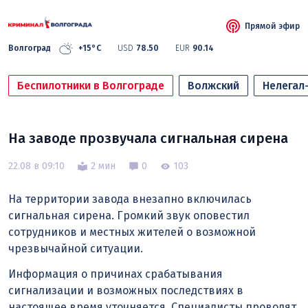
Прямой эфир
Волгоград
+15°C
USD
78.50
EUR
90.14
Беспилотники в Волгограде
Волжский
Нелегал
На заводе прозвучала сигнальная сирена
22.08 в 09:10
2 мин
0
103
На территории завода внезапно включилась
сигнальная сирена. Громкий звук оповестил
сотрудников и местных жителей о возможной
чрезвычайной ситуации.
Информация о причинах срабатывания
сигнализации и возможных последствиях в
настоящее время уточняется. Специалисты проводят