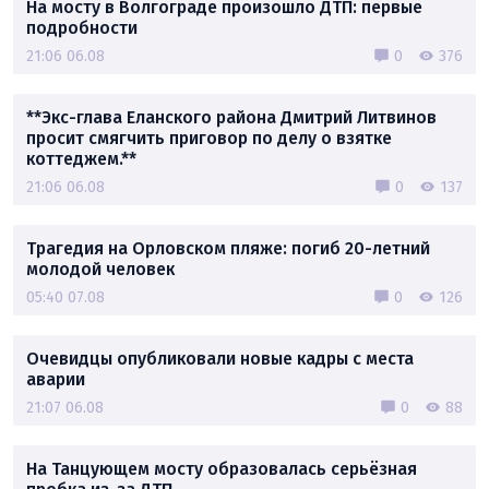
На мосту в Волгограде произошло ДТП: первые
подробности
21:06 06.08
0
376
**Экс-глава Еланского района Дмитрий Литвинов
просит смягчить приговор по делу о взятке
коттеджем.**
21:06 06.08
0
137
Трагедия на Орловском пляже: погиб 20-летний
молодой человек
05:40 07.08
0
126
Очевидцы опубликовали новые кадры с места
аварии
21:07 06.08
0
88
На Танцующем мосту образовалась серьёзная