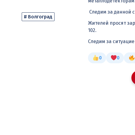
металлодетекторам
Следим за данной 
# Волгоград
Жителей просят зар
102.
Следим за ситуаци
0
0