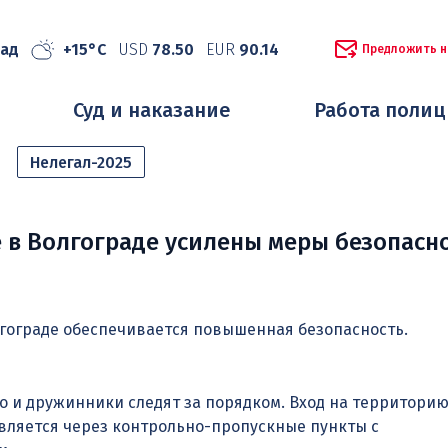
рад
+15°C
USD
78.50
EUR
90.14
Предложить н
Суд и наказание
Работа поли
Нелегал-2025
 в Волгограде усилены меры безопасн
лгограде обеспечивается повышенная безопасность.
о и дружинники следят за порядком. Вход на территори
вляется через контрольно-пропускные пункты с