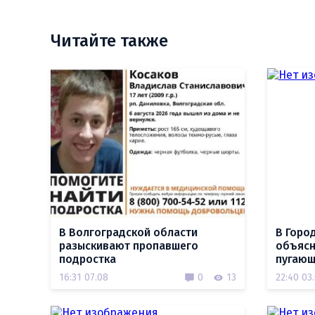
Читайте также
В Волгоградской области
В Горо
разыскивают пропавшего
объясн
подростка
пугающ
16:31 07.08
0
13
22:40 03