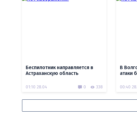
Беспилотник направляется в
В Волг
Астраханскую область
атаки 
01:10 28.04
0
338
00:40 28