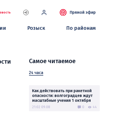
Прямой эфир
овость
ции
Розыск
По районам
Самое читаемое
ости
24 часа
Как действовать при ракетной
опасности: волгоградцев ждут
масштабные учения 1 октября
ю
21:02 09.08
0
44