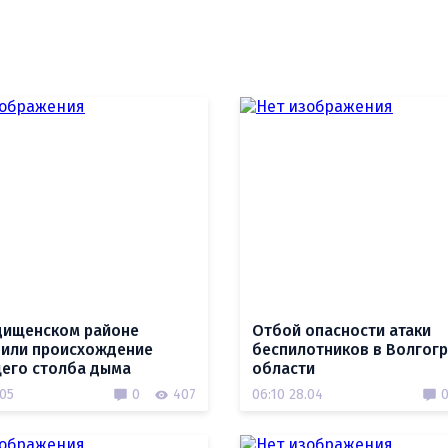
дищенском районе
Отбой опасности атаки
или происхождение
беспилотников в Волгог
его столба дыма
области
.05
0
407
06:10 28.04