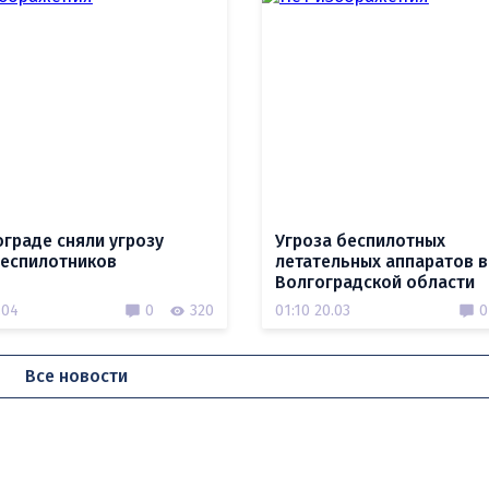
ограде сняли угрозу
Угроза беспилотных
беспилотников
летательных аппаратов в
Волгоградской области
.04
0
320
01:10 20.03
0
Все новости