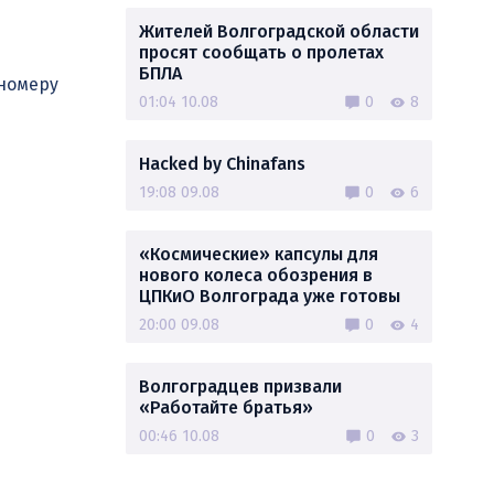
Жителей Волгоградской области
просят сообщать о пролетах
БПЛА
 номеру
01:04 10.08
0
8
Hacked by Chinafans
19:08 09.08
0
6
«Космические» капсулы для
нового колеса обозрения в
ЦПКиО Волгограда уже готовы
20:00 09.08
0
4
Волгоградцев призвали
«Работайте братья»
00:46 10.08
0
3