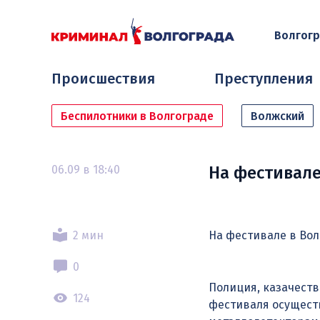
Волгог
Происшествия
Преступления
Беспилотники в Волгограде
Волжский
06.09 в 18:40
На фестивале
2 мин
На фестивале в Во
0
Полиция, казачеств
124
фестиваля осущест