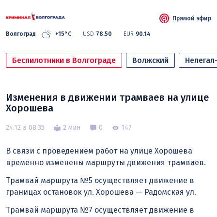
Прямой эфир
Волгоград
+15°C
USD
78.50
EUR
90.14
Беспилотники в Волгограде
Волжский
Нелегал
Изменения в движении трамваев на улице
Хорошева
24.12 в 08:35
2 мин
0
147
В связи с проведением работ на улице Хорошева
временно изменены маршруты движения трамваев.
Трамвай маршрута №5 осуществляет движение в
границах остановок ул. Хорошева — Радомская ул.
Трамвай маршрута №7 осуществляет движение в