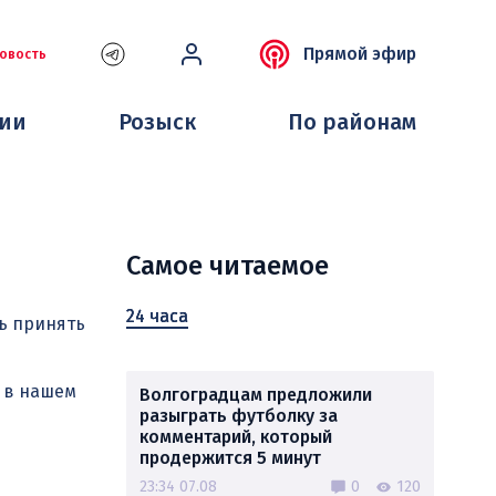
Прямой эфир
овость
ции
Розыск
По районам
Самое читаемое
24 часа
ть принять
й в нашем
Волгоградцам предложили
разыграть футболку за
комментарий, который
продержится 5 минут
23:34 07.08
0
120