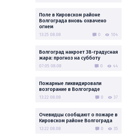
Поле в Кировском районе
Волгограда вновь охвачено
огнем
13:25 08.08
0
104
Волгоград накроет 38-градусная
жара: прогноз на субботу
07:05 08.08
0
44
Пожарные ликвидировали
возгорание в Волгограде
13:22 08.08
0
37
Очевидцы сообщают о пожаре в
Кировском районе Волгограда
12:22 08.08
0
35