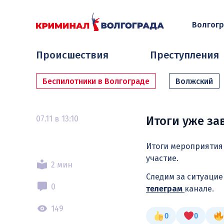
Волгог
Происшествия
Преступления
Беспилотники в Волгограде
Волжский
07.11 в 13:10
Итоги уже за
Итоги мероприятия 
участие.
2 мин
Следим за ситуаци
0
телеграм
канале.
149
0
0