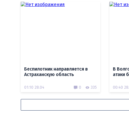
Беспилотник направляется в
В Волг
Астраханскую область
атаки 
01:10 28.04
0
335
00:40 28