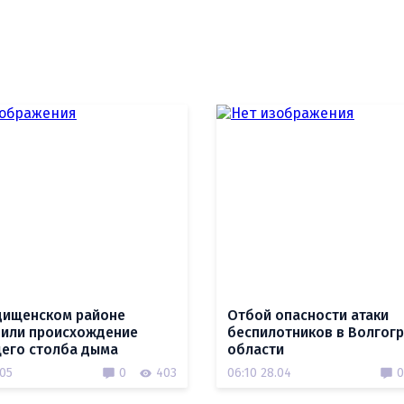
дищенском районе
Отбой опасности атаки
или происхождение
беспилотников в Волгог
его столба дыма
области
.05
0
403
06:10 28.04
0