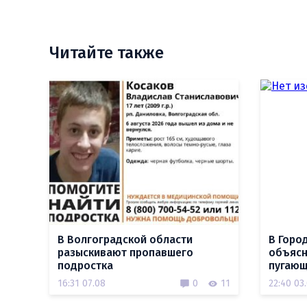
Читайте также
В Волгоградской области
В Горо
разыскивают пропавшего
объясн
подростка
пугающ
16:31 07.08
0
11
22:40 03