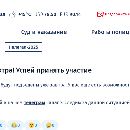
рад
+15°C
USD
78.50
EUR
90.14
Предложить н
Суд и наказание
Работа поли
Нелегал-2025
втра! Успей принять участие
будут подведены уже завтра. У вас еще есть возможнос
ей в нашем
телеграм
канале. Следим за данной ситуацие
0
0
0
0