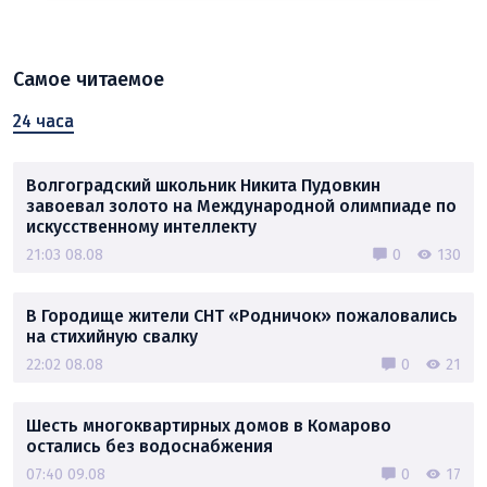
Самое читаемое
24 часа
Волгоградский школьник Никита Пудовкин
завоевал золото на Международной олимпиаде по
искусственному интеллекту
21:03 08.08
0
130
В Городище жители СНТ «Родничок» пожаловались
на стихийную свалку
22:02 08.08
0
21
Шесть многоквартирных домов в Комарово
остались без водоснабжения
07:40 09.08
0
17