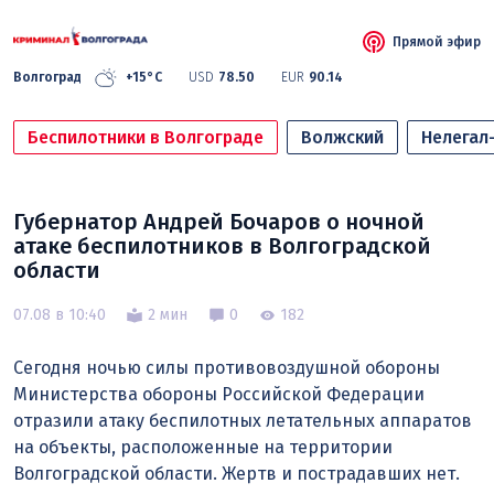
Прямой эфир
Волгоград
+15°C
USD
78.50
EUR
90.14
Беспилотники в Волгограде
Волжский
Нелегал
Губернатор Андрей Бочаров о ночной
атаке беспилотников в Волгоградской
области
07.08 в 10:40
2 мин
0
182
Сегодня ночью силы противовоздушной обороны
Министерства обороны Российской Федерации
отразили атаку беспилотных летательных аппаратов
на объекты, расположенные на территории
Волгоградской области. Жертв и пострадавших нет.