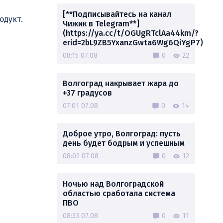
[**Подписывайтесь на канал
одукт.
Чижик в Telegram**]
(https://ya.cc/t/OGUgRTclAa44km/?
erid=2bL9ZB5YxanzGwta6Wg6QiYgP7)
08:15 07.08
0
22
Волгоград накрывает жара до
+37 градусов
07:01 07.08
0
14
Доброе утро, Волгоград: пусть
день будет бодрым и успешным
08:02 07.08
0
12
Ночью над Волгоградской
областью сработала система
ПВО
08:33 07.08
0
11