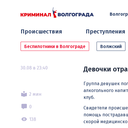
Волгог
Происшествия
Преступления
Беспилотники в Волгограде
Волжский
30.08 в 23:40
Девочки отра
Группа девушек по
алкогольного напит
2 мин
клуб.
0
Свидетели происше
помощь пострадавш
138
скорой медицинско