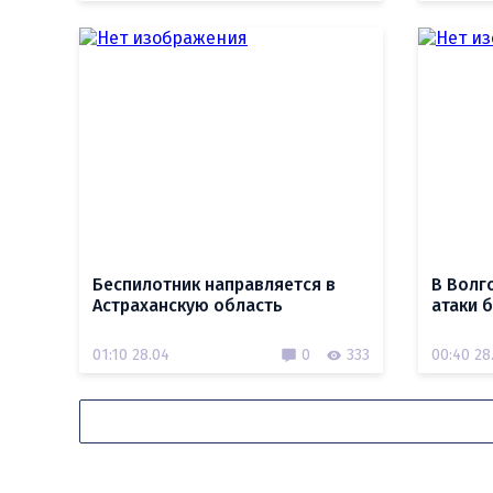
Беспилотник направляется в
В Волг
Астраханскую область
атаки 
01:10 28.04
0
333
00:40 28