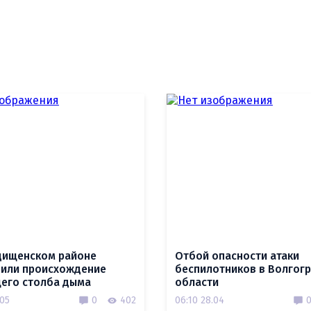
дищенском районе
Отбой опасности атаки
или происхождение
беспилотников в Волгог
его столба дыма
области
.05
0
402
06:10 28.04