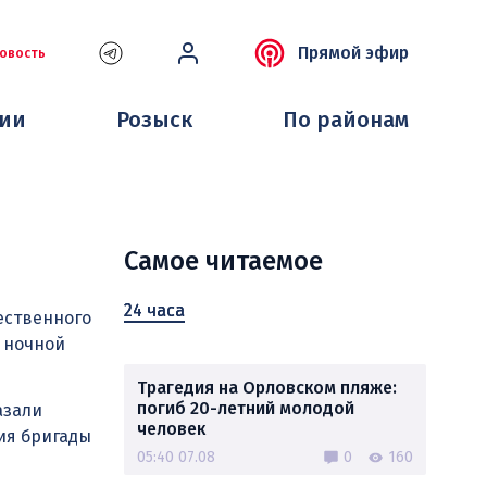
Прямой эфир
овость
ции
Розыск
По районам
Самое читаемое
24 часа
ественного
в ночной
Трагедия на Орловском пляже:
погиб 20-летний молодой
азали
человек
ия бригады
05:40 07.08
0
160