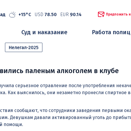
рад
+15°C
USD
78.50
EUR
90.14
Предложить н
Суд и наказание
Работа поли
Нелегал-2025
вились паленым алкоголем в клубе
лучила серьезное отравление после употребления некач
ка. Как выяснилось, они незаметно пронесли спиртное 
ствия сообщают, что сотрудники заведения первыми ок
им. Девушкам давали активированный уголь до прибыт
й помощи.