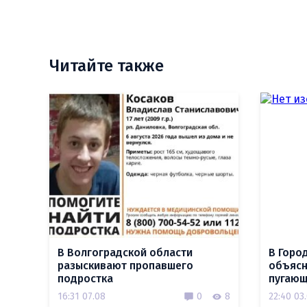
Читайте также
В Волгоградской области
В Горо
разыскивают пропавшего
объясн
подростка
пугающ
16:31 07.08
0
8
22:40 03