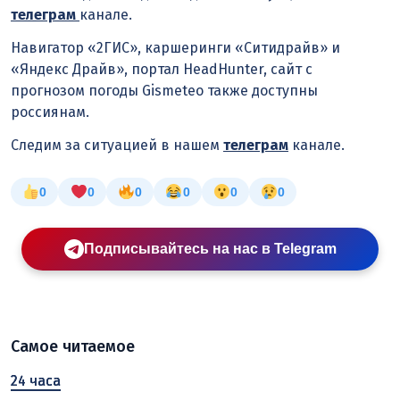
телеграм
канале.
Навигатор «2ГИС», каршеринги «Ситидрайв» и
«Яндекс Драйв», портал HeadHunter, сайт с
прогнозом погоды Gismeteo также доступны
россиянам.
Следим за ситуацией в нашем
телеграм
канале.
0
0
0
0
0
0
Подписывайтесь на нас в Telegram
Самое читаемое
24 часа