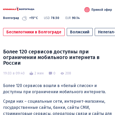
Прямой эфир
Волгоград
+15°C
USD
78.50
EUR
90.14
Беспилотники в Волгограде
Волжский
Нелегал
Более 120 сервисов доступны при
ограничении мобильного интернета в
России
19.03 в 09:40
2 мин
0
208
Более 120 сервисов вошли в «белый список» и
доступны при ограничении мобильного интернета.
Среди них – социальные сети, интернет-магазины,
государственные сайты, банки, сайты СМИ,
стриминговые сервисы, операторы связи и сайты для