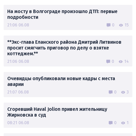
На мосту в Волгограде произошло ДТП: первые
подробности
21:06 06.08
0
15
**Экс-глава Еланского района Дмитрий Литвинов
просит смягчить приговор по делу о взятке
коттеджем.**
21:06 06.08
0
14
Очевидцы опубликовали новые кадры с места
аварии
21:07 06.08
0
3
Сгоревший Haval Jolion привел жительницу
Жирновска в суд
08:21 06.08
0
1