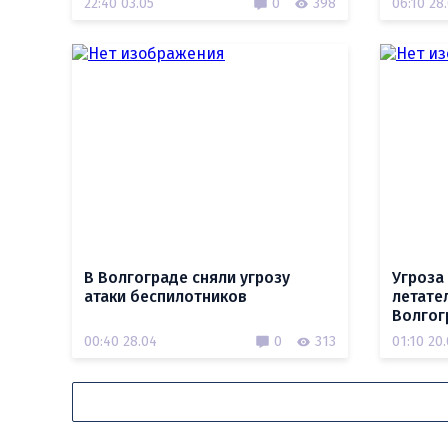
22:40 03.05
0
398
06:10 28
В Волгограде сняли угрозу
Угроза
атаки беспилотников
летате
Волгог
00:40 28.04
0
313
01:10 20