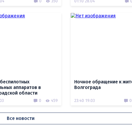
.04
0
350
01:10 28.04
 беспилотных
Ночное обращение к жит
льных аппаратов в
Волгограда
радской области
.03
0
459
23:40 19.03
0
Все новости