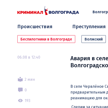
Волгог
Происшествия
Преступления
Беспилотники в Волгограде
Волжский
06.08 в 12:40
Авария в сел
Волгоградско
2 мин
В селе Червлёное С
0
предварительным д
реанимацию для ок
193
Следим за ситуаци