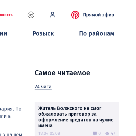
Прямой эфир
овость
ции
Розыск
По районам
Самое читаемое
24 часа
Житель Волжского не смог
вария. По
обжаловать приговор за
или в
оформление кредитов на чужие
имена
18:04 05.08
0
47
й в нашем