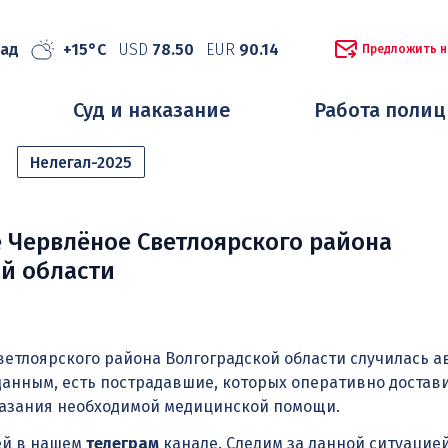
рад
+15°C
USD
78.50
EUR
90.14
Предложить н
Суд и наказание
Работа поли
Нелегал-2025
е Червлёное Светлоярского района
й области
ветлоярского района Волгоградской области случилась а
анным, есть пострадавшие, которых оперативно достав
азания необходимой медицинской помощи.
ей в нашем
телеграм
канале. Следим за данной ситуацие