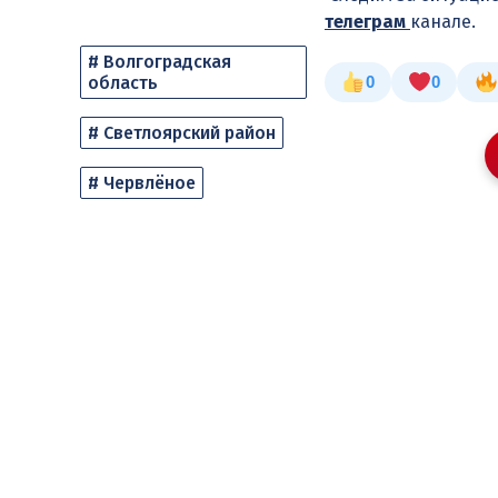
телеграм
канале.
# Волгоградская
область
0
0
# Светлоярский район
# Червлёное