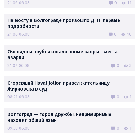
21:06 06.08
0
11
На мосту в Волгограде произошло ДТП: первые
подробности
21:06 06.08
0
10
Очевидцы опубликовали новые кадры с места
аварии
21:07 06.08
0
3
Сгоревший Haval Jolion привел жительницу
Жирновска в суд
08:21 06.08
0
1
Волгоград — город дружбы: непримиримые
находят общий язык
09:33 06.08
0
1