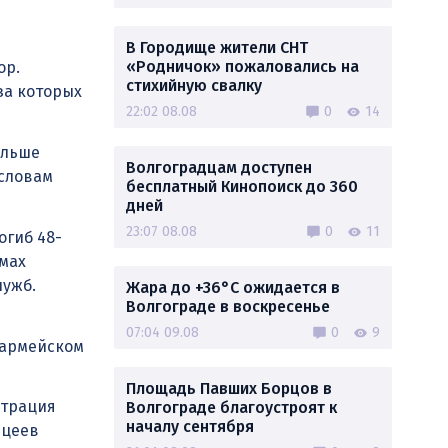
В Городище жители СНТ
«Родничок» пожаловались на
ор.
стихийную свалку
за которых
22:02 08.08
0
14
ольше
Волгоградцам доступен
 словам
бесплатный Кинопоиск до 360
дней
23:07 08.08
0
11
огиб 48-
мах
лужб.
Жара до +36°C ожидается в
Волгограде в воскресенье
07:04 09.08
0
9
оармейском
Площадь Павших Борцов в
страция
Волгограде благоустроят к
началу сентября
ицеев