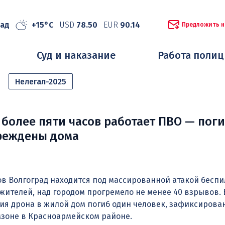
рад
+15°C
USD
78.50
EUR
90.14
Предложить н
Суд и наказание
Работа поли
Нелегал-2025
 более пяти часов работает ПВО — пог
вреждены дома
ов Волгоград находится под массированной атакой беспи
жителей, над городом прогремело не менее 40 взрывов. 
ия дрона в жилой дом погиб один человек, зафиксирова
мзоне в Красноармейском районе.