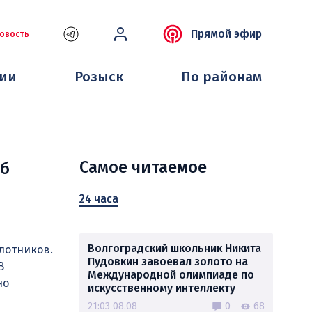
Прямой эфир
овость
ции
Розыск
По районам
Самое читаемое
иб
24 часа
Волгоградский школьник Никита
лотников.
Пудовкин завоевал золото на
В
Международной олимпиаде по
но
искусственному интеллекту
21:03 08.08
0
68