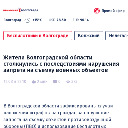
Прямой эфир
Волгоград
+15°C
USD
78.50
EUR
90.14
Беспилотники в Волгограде
Волжский
Нелегал
Жители Волгоградской области
столкнулись с последствиями нарушения
запрета на съемку военных объектов
12.08 в 22:10
2 мин
0
373
В Волгоградской области зафиксированы случаи
наложения штрафов на граждан за нарушение
запрета на съемку объектов противовоздушной
обороны (ПВО) и использование беспилотных