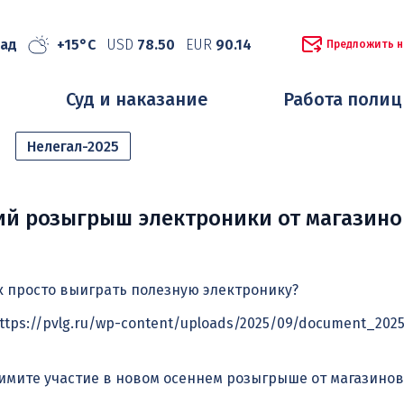
рад
+15°C
USD
78.50
EUR
90.14
Предложить н
Суд и наказание
Работа поли
Нелегал-2025
ий розыгрыш электроники от магазино
ак просто выиграть полезную электронику?
»https://pvlg.ru/wp-content/uploads/2025/09/document_202
имите участие в новом осеннем розыгрыше от магазинов