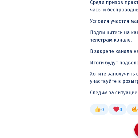
Среди призов практ
часы и беспроводн
Условия участия ма
Подпишитесь на кан
телеграм
канале.
В закрепе канала н
Итоги будут подвед
Хотите заполучить 
участвуйте в розыг
Следим за ситуаци
0
0