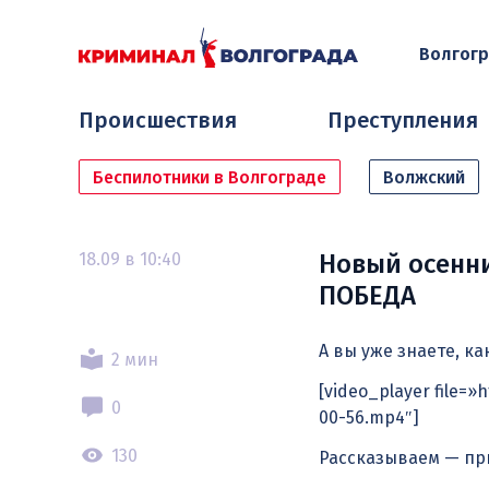
Волгог
Происшествия
Преступления
Беспилотники в Волгограде
Волжский
18.09 в 10:40
Новый осенн
ПОБЕДА
А вы уже знаете, к
2 мин
[video_player file=
0
00-56.mp4″]
130
Рассказываем — пр