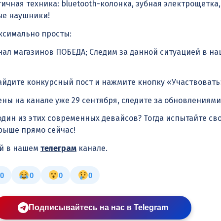
ичная техника: bluetooth-колонка, зубная электрощетка,
ые наушники!
ксимально просты:
ал магазинов ПОБЕДА; Следим за данной ситуацией в н
айдите конкурсный пост и нажмите кнопку «Участвовать
ены на канале уже 29 сентября, следите за обновлениями
один из этих современных девайсов? Тогда испытайте св
рыше прямо сейчас!
ей в нашем
телеграм
канале.
0
0
0
0
Подписывайтесь на нас в Telegram