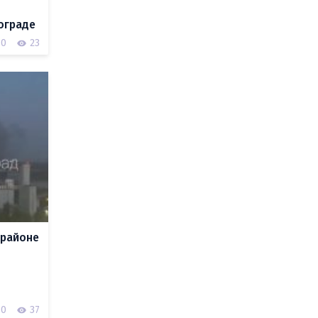
ограде
0
23
 районе
0
37