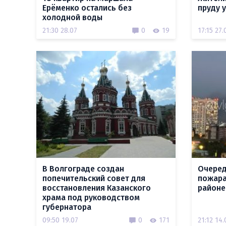
Ерёменко остались без
пруду 
холодной воды
21:30 28.07
0
19
17:15 27.
В Волгограде создан
Очеред
попечительский совет для
пожара
восстановления Казанского
районе
храма под руководством
губернатора
09:50 19.07
0
171
21:12 14.