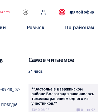
Прямой эфир
овость
ции
Розыск
По районам
Самое читаемое
в
24 часа
**Застолье в Дзержинском
5-09-18_07-
районе Волгограда закончилось
тяжёлым ранением одного из
участников.**
 ПОБЕДА!
13:40 06.08
0
92