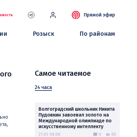
Прямой эфир
овость
ции
Розыск
По районам
Самое читаемое
ого
24 часа
Волгоградский школьник Никита
Пудовкин завоевал золото на
ьно
Международной олимпиаде по
ета,
искусственному интеллекту
21:03 08.08
0
80