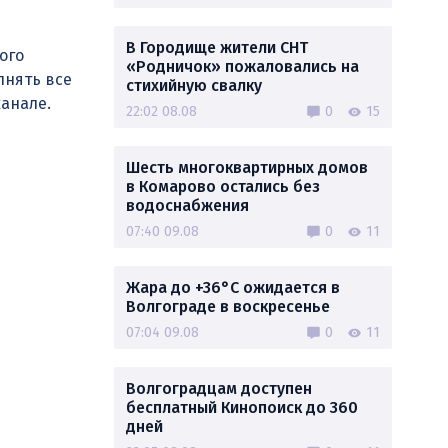
В Городище жители СНТ
ого
«Родничок» пожаловались на
лнять все
стихийную свалку
канале.
22:02 08.08
0
15
Шесть многоквартирных домов
в Комарово остались без
водоснабжения
07:40 09.08
0
11
Жара до +36°C ожидается в
Волгограде в воскресенье
07:04 09.08
0
11
Волгоградцам доступен
бесплатный Кинопоиск до 360
дней