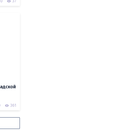
0
37
радской
0
361