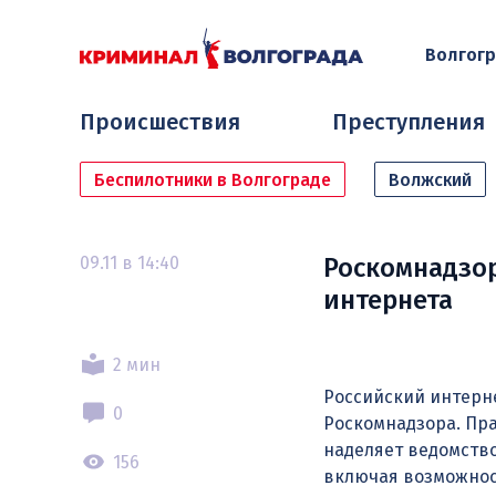
Волгог
Происшествия
Преступления
Беспилотники в Волгограде
Волжский
09.11 в 14:40
Роскомнадзор
интернета
2 мин
Российский интерне
0
Роскомнадзора. Пр
наделяет ведомство
156
включая возможност