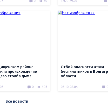
.07
0
30
12:20 29.07
дищенском районе
Отбой опасности атаки
или происхождение
беспилотников в Волгог
его столба дыма
области
.05
0
405
06:10 28.04
Все новости