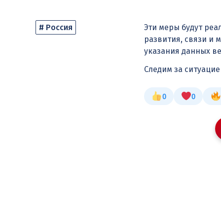
# Россия
Эти меры будут ре
развития, связи и 
указания данных ве
Следим за ситуаци
0
0