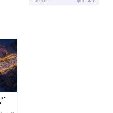
23:07 08.08
0
11
тся
в