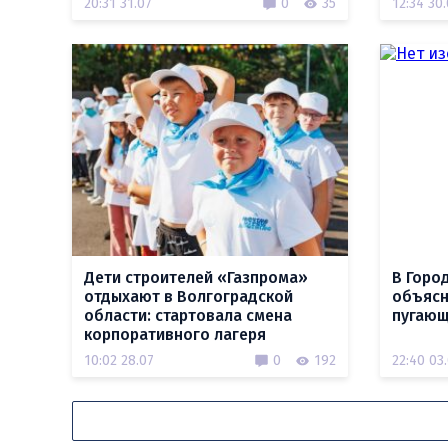
20:31 31.07
0
35
12:34 30
Дети строителей «Газпрома»
В Горо
отдыхают в Волгоградской
объясн
области: стартовала смена
пугающ
корпоративного лагеря
10:02 28.07
0
192
22:40 03