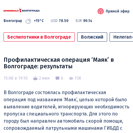
Прямой эфир
Волгоград
+15°C
USD
78.50
EUR
90.14
Беспилотники в Волгограде
Волжский
Нелегал
Профилактическая операция ‘Маяк’ в
Волгограде: результаты
15.08 в 19:10
2 мин
0
138
В Волгограде состоялась профилактическая
операция под названием ‘Маяк’, целью которой было
выявление водителей, игнорирующих необходимость
пропуска специального транспорта. Для этого по
городу был направлен автомобиль скорой помощи,
сопровождаемый патрульными машинами ГИБДД с