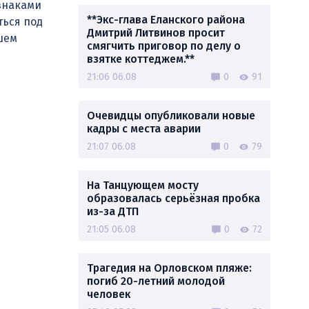
знаками
**Экс-глава Еланского района
ться под
Дмитрий Литвинов просит
шем
смягчить приговор по делу о
взятке коттеджем.**
21:06 06.08
0
91
Очевидцы опубликовали новые
кадры с места аварии
21:07 06.08
0
79
На Танцующем мосту
образовалась серьёзная пробка
из-за ДТП
21:05 06.08
0
72
Трагедия на Орловском пляже:
погиб 20-летний молодой
человек