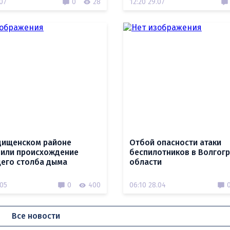
.07
0
28
12:20 29.07
дищенском районе
Отбой опасности атаки
или происхождение
беспилотников в Волгог
его столба дыма
области
.05
0
400
06:10 28.04
Все новости