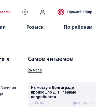
Прямой эфир
овость
ции
Розыск
По районам
Самое читаемое
ся в
24 часа
На мосту в Волгограде
 Василия
произошло ДТП: первые
да.
подробности
21:06 06.08
0
336