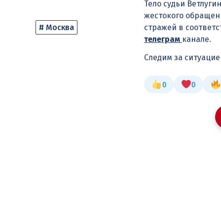
Тело судьи Ветлуг
жестокого обращен
# Москва
стражей в соответс
телеграм
канале.
Следим за ситуаци
0
0