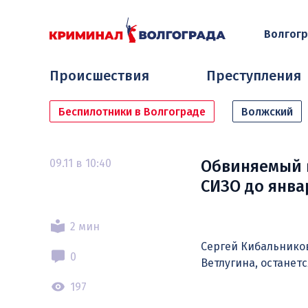
Волгог
Происшествия
Преступления
Беспилотники в Волгограде
Волжский
09.11 в 10:40
Обвиняемый в
СИЗО до янва
2 мин
Сергей Кибальнико
0
Ветлугина, останет
197