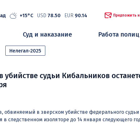
рад
+15°C
USD
78.50
EUR
90.14
Предложить н
Суд и наказание
Работа поли
Нелегал-2025
 убийстве судьи Кибальников останет
ря
в, обвиняемый в зверском убийстве федерального судьи
ся в следственном изоляторе до 14 января следующего го