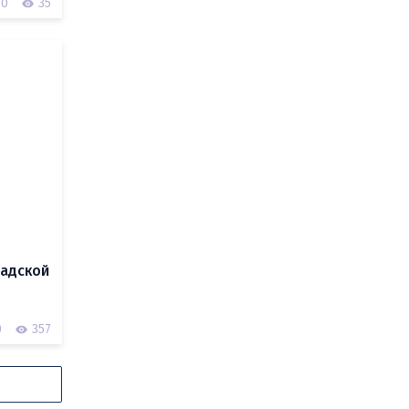
0
35
радской
0
357