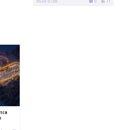
05:40 07.08
0
71
тся
в