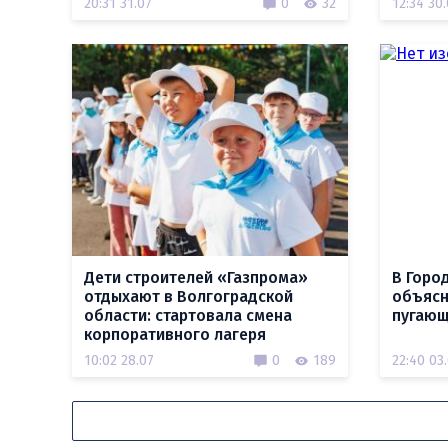
20:31 31.07
0
32
12:34 30
Дети строителей «Газпрома»
В Горо
отдыхают в Волгоградской
объясн
области: стартовала смена
пугающ
корпоративного лагеря
10:02 28.07
0
189
22:40 03