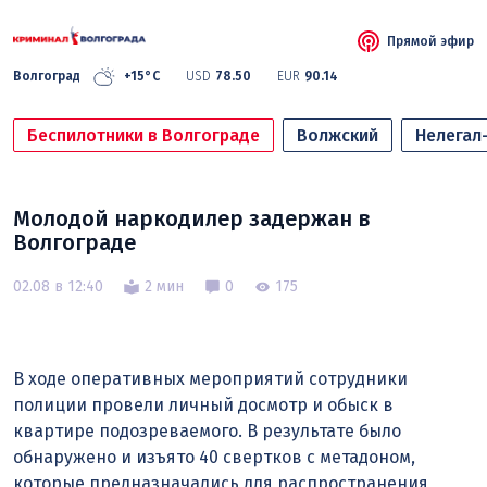
Прямой эфир
Волгоград
+15°C
USD
78.50
EUR
90.14
Беспилотники в Волгограде
Волжский
Нелегал
Молодой наркодилер задержан в
Волгограде
02.08 в 12:40
2 мин
0
175
В ходе оперативных мероприятий сотрудники
полиции провели личный досмотр и обыск в
квартире подозреваемого. В результате было
обнаружено и изъято 40 свертков с метадоном,
которые предназначались для распространения