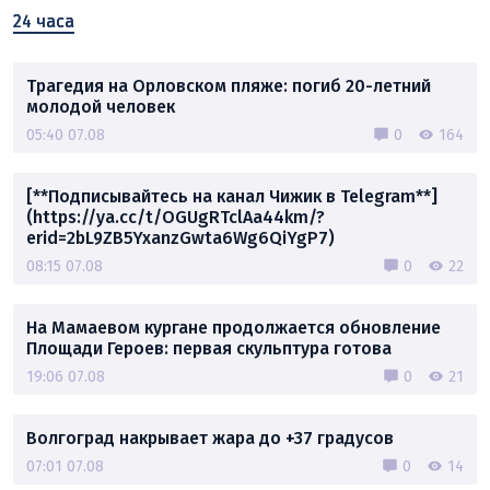
24 часа
Трагедия на Орловском пляже: погиб 20-летний
молодой человек
05:40 07.08
0
164
[**Подписывайтесь на канал Чижик в Telegram**]
(https://ya.cc/t/OGUgRTclAa44km/?
erid=2bL9ZB5YxanzGwta6Wg6QiYgP7)
08:15 07.08
0
22
На Мамаевом кургане продолжается обновление
Площади Героев: первая скульптура готова
19:06 07.08
0
21
Волгоград накрывает жара до +37 градусов
07:01 07.08
0
14