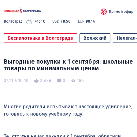
Прямой эфир
Волгоград
+15°C
USD
78.50
EUR
90.14
Беспилотники в Волгограде
Волжский
Нелегал
Выгодные покупки к 1 сентября: школьные
товары по минимальным ценам
07.11 в 10:40
2 мин
0
186
Многие родители испытывают настоящее удивление,
готовясь к новому учебному году.
Те, кто уже начал закупки к 1 сентября, обратили