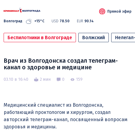
Прямой эфир
Волгоград
+15°C
USD
78.50
EUR
90.14
Беспилотники в Волгограде
Волжский
Нелегал
Врач из Волгодонска создал телеграм-
канал о здоровье и медицине
03.10 в 16:40
2 мин
0
159
Медицинский специалист из Волгодонска,
работающий проктологом и хирургом, создал
авторский телеграм-канал, посвященный вопросам
здоровья и медицины.