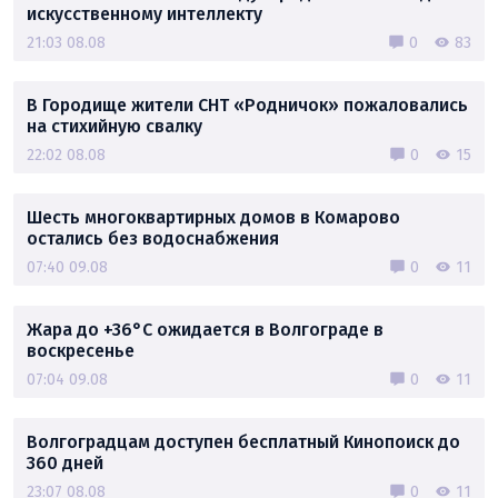
искусственному интеллекту
21:03 08.08
0
83
В Городище жители СНТ «Родничок» пожаловались
на стихийную свалку
22:02 08.08
0
15
Шесть многоквартирных домов в Комарово
остались без водоснабжения
07:40 09.08
0
11
Жара до +36°C ожидается в Волгограде в
воскресенье
07:04 09.08
0
11
Волгоградцам доступен бесплатный Кинопоиск до
360 дней
23:07 08.08
0
11