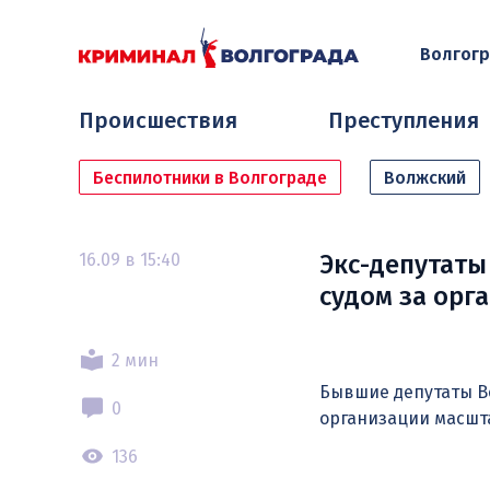
Волгог
Происшествия
Преступления
Беспилотники в Волгограде
Волжский
16.09 в 15:40
Экс-депутаты
судом за орг
2 мин
Бывшие депутаты Во
0
организации масшт
136