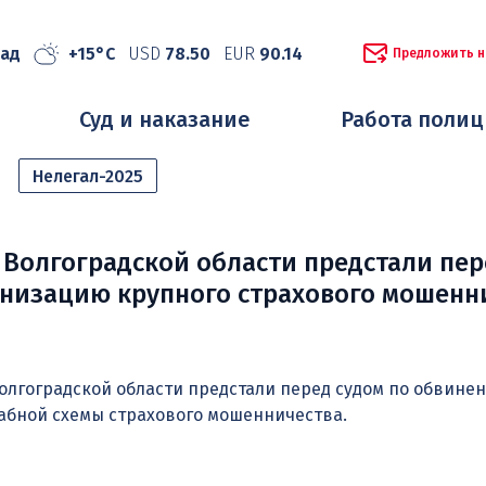
рад
+15°C
USD
78.50
EUR
90.14
Предложить н
Суд и наказание
Работа поли
Нелегал-2025
 Волгоградской области предстали пер
анизацию крупного страхового мошенн
лгоградской области предстали перед судом по обвине
абной схемы страхового мошенничества.