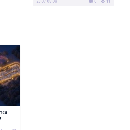
23:07 08.08
0
11
тся
в