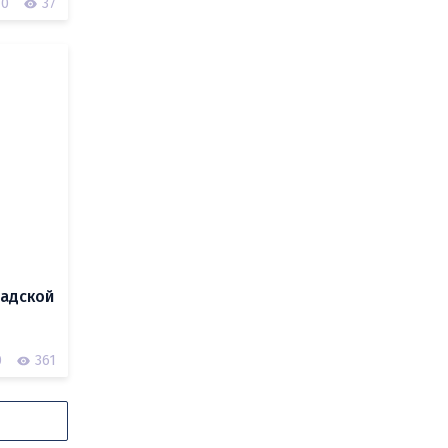
0
37
радской
0
361