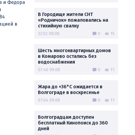
а и Федора
я
В Городище жители СНТ
84
«Родничок» пожаловались на
ацией в
стихийную свалку
22:02 08.08
0
15
Шесть многоквартирных домов
в Комарово остались без
водоснабжения
07:40 09.08
0
11
Жара до +36°C ожидается в
Волгограде в воскресенье
07:04 09.08
0
11
Волгоградцам доступен
бесплатный Кинопоиск до 360
дней