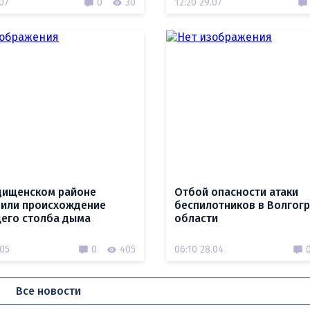
.07
0
30
12:20 29.07
дищенском районе
Отбой опасности атаки
или происхождение
беспилотников в Волгог
его столба дыма
области
.05
0
405
06:10 28.04
Все новости