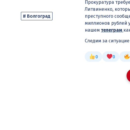
Прокуратура требуе
Литвиненко, котор
# Волгоград
преступного сообще
миллионов рублей у
нашем
телеграм
ка
Следим за ситуаци
0
0