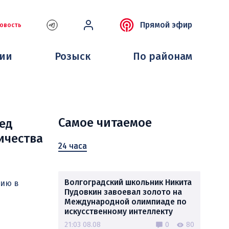
Прямой эфир
овость
ции
Розыск
По районам
Самое читаемое
ед
ичества
24 часа
Волгоградский школьник Никита
нию в
Пудовкин завоевал золото на
Международной олимпиаде по
искусственному интеллекту
21:03 08.08
0
80