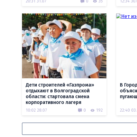
20:31 31.07
0
35
12:34 30
Дети строителей «Газпрома»
В Горо
отдыхают в Волгоградской
объясн
области: стартовала смена
пугающ
корпоративного лагеря
10:02 28.07
0
192
22:40 03