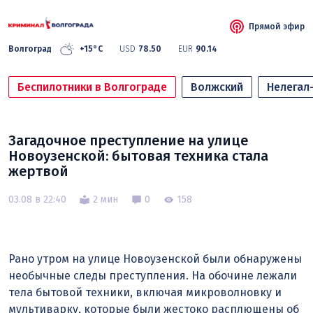
Прямой эфир
Волгоград
+15°C
USD
78.50
EUR
90.14
Беспилотники в Волгограде
Волжский
Нелегал
Загадочное преступление на улице
Новоузенской: бытовая техника стала
жертвой
03.08 в 22:40
2 мин
0
158
Рано утром на улице Новоузенской были обнаружены
необычные следы преступления. На обочине лежали
тела бытовой техники, включая микроволновку и
мультиварку, которые были жестоко расплющены об