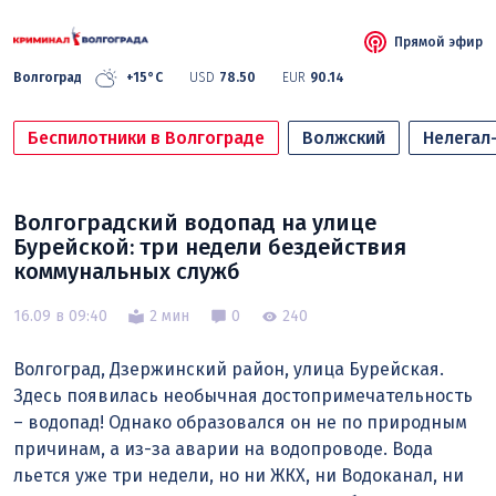
Прямой эфир
Волгоград
+15°C
USD
78.50
EUR
90.14
Беспилотники в Волгограде
Волжский
Нелегал
Волгоградский водопад на улице
Бурейской: три недели бездействия
коммунальных служб
16.09 в 09:40
2 мин
0
240
Волгоград, Дзержинский район, улица Бурейская.
Здесь появилась необычная достопримечательность
– водопад! Однако образовался он не по природным
причинам, а из-за аварии на водопроводе. Вода
льется уже три недели, но ни ЖКХ, ни Водоканал, ни