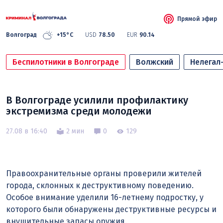
Прямой эфир
Волгоград
+15°C
USD
78.50
EUR
90.14
Беспилотники в Волгограде
Волжский
Нелегал
В Волгограде усилили профилактику
экстремизма среди молодежи
27.08 в 16:40
2 мин
0
129
Правоохранительные органы проверили жителей
города, склонных к деструктивному поведению.
Особое внимание уделили 16-летнему подростку, у
которого были обнаружены деструктивные ресурсы и
внушительные запасы оружия.