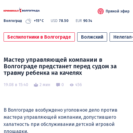
Прямой эфир
Волгоград
+15°C
USD
78.50
EUR
90.14
Беспилотники в Волгограде
Волжский
Нелегал
Мастер управляющей компании в
Волгограде предстанет перед судом за
травму ребенка на качелях
19.08 в 15:40
2 мин
0
456
В Волгограде возбуждено уголовное дело против
мастера управляющей компании, допустившего
халатность при обслуживании детской игровой
площадки.