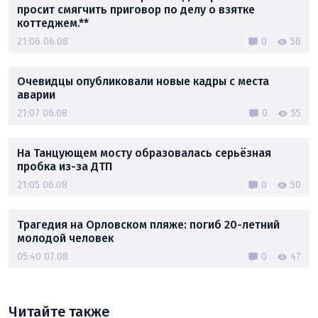
просит смягчить приговор по делу о взятке
коттеджем.**
21:06 06.08
0
56
Очевидцы опубликовали новые кадры с места
аварии
21:07 06.08
0
55
На Танцующем мосту образовалась серьёзная
пробка из-за ДТП
21:05 06.08
0
50
Трагедия на Орловском пляже: погиб 20-летний
молодой человек
05:40 07.08
0
47
Читайте также