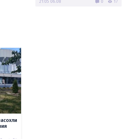
21:05 06.08
0
17
засохли
вия