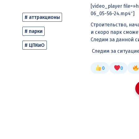
[video_player file=
06_05-56-24.mp4″]
# аттракционы
Строительство, нач
# парки
и скоро парк сможе
Следим за данной 
# ЦПКиО
Следим за ситуаци
0
0