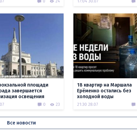
.07
0
24
17:04 30.07
вокзальной площади
18 квартир на Маршала
рада завершается
Ерёменко остались без
изация освещения
холодной воды
.07
0
23
21:30 28.07
Все новости