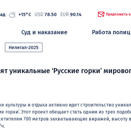
рад
+15°C
USD
78.50
EUR
90.14
Предложить н
Суд и наказание
Работа поли
Нелегал-2025
ят уникальные ‘Русские горки’ мирово
е культуры и отдыха активно идет строительство уника
е горки’. Этот проект обещает стать одним из трех подоб
сетителям 700 метров захватывающих виражей, высоту в
/ч.