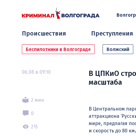
Волгог
Происшествия
Преступления
Беспилотники в Волгограде
Волжский
06.08 в 09:10
В ЦПКиО стро
масштаба
2 мин
В Центральном парк
0
аттракциона ‘Русски
мире, предлагая по
215
и скорость до 80 км