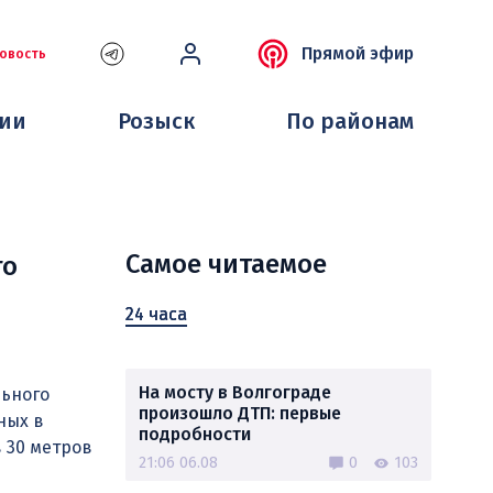
Прямой эфир
овость
ции
Розыск
По районам
Самое читаемое
го
24 часа
На мосту в Волгограде
льного
произошло ДТП: первые
ных в
подробности
 30 метров
21:06 06.08
0
103