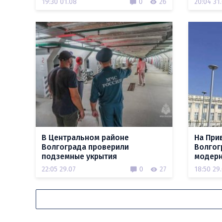
19:30 01.08
0
26
20:04 31
В Центральном районе
На При
Волгограда проверили
Волгог
подземные укрытия
модерн
22:05 29.07
0
27
18:50 29