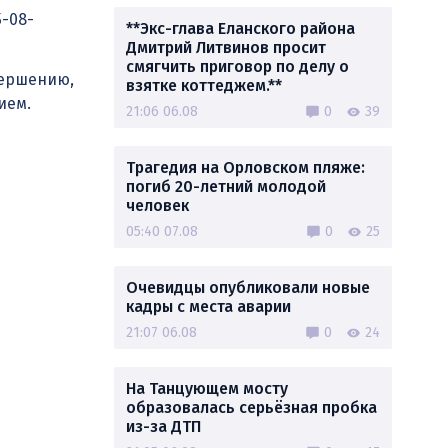
5-08-
**Экс-глава Еланского района
Дмитрий Литвинов просит
смягчить приговор по делу о
вершению,
взятке коттеджем.**
ием.
21:06 06.08
0
39
Трагедия на Орловском пляже:
погиб 20-летний молодой
человек
05:40 07.08
0
25
Очевидцы опубликовали новые
кадры с места аварии
21:07 06.08
0
24
На Танцующем мосту
образовалась серьёзная пробка
из-за ДТП