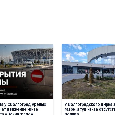
ста у «Волгоград Арены»
У Волгоградского цирка 
чат движение из-за
газон и туи из-за отсутст
та «Ленинграда»
полива