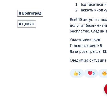
Подписаться н
Нажать кнопку
# Волгоград
Всё! 10 августа с 
# ЦПКиО
получит безлимитны
бесплатно. Следим 
Участников:
670
Призовых мест:
5
Дата розыгрыша:
13
Следим за ситуаци
0
0