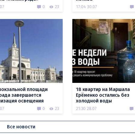
.07
0
23
17:04 30.07
вокзальной площади
18 квартир на Маршала
рада завершается
Ерёменко остались без
изация освещения
холодной воды
.07
0
23
21:30 28.07
Все новости