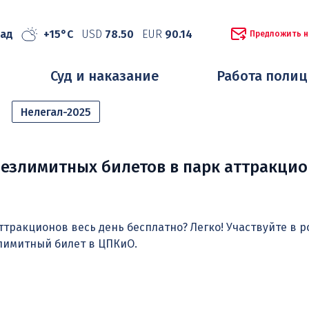
рад
+15°C
USD
78.50
EUR
90.14
Предложить н
Суд и наказание
Работа поли
Нелегал-2025
езлимитных билетов в парк аттракци
ттракционов весь день бесплатно? Легко! Участвуйте в 
лимитный билет в ЦПКиО.