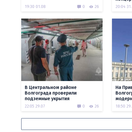
19:30 01.08
0
26
20:04 31
В Центральном районе
На При
Волгограда проверили
Волгог
подземные укрытия
модерн
22:05 29.07
0
26
18:50 29