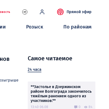
Прямой эфир
овость
ции
Розыск
По районам
Самое читаемое
онов
24 часа
розыгрыше
**Застолье в Дзержинском
районе Волгограда закончилось
тяжёлым ранением одного из
участников.**
13:40 06.08
0
84