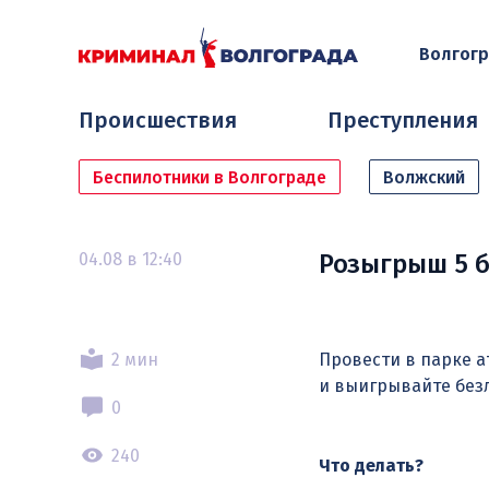
Волгог
Происшествия
Преступления
Беспилотники в Волгограде
Волжский
04.08 в 12:40
Розыгрыш 5 б
2 мин
Провести в парке а
и выигрывайте без
0
240
Что делать?