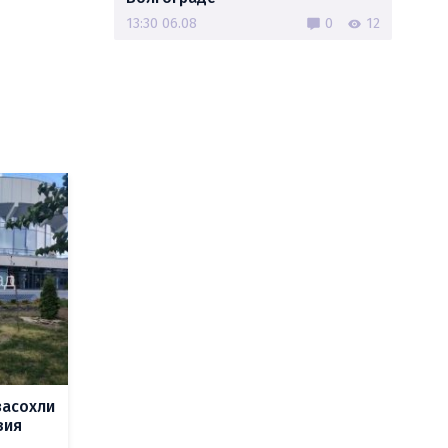
13:30 06.08
0
12
засохли
вия