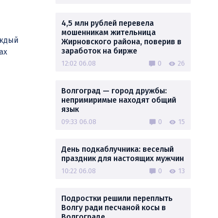
4,5 млн рублей перевела
мошенникам жительница
аждый
Жирновского района, поверив в
заработок на бирже
ах
12:02 06.08
0
26
Волгоград — город дружбы:
непримиримые находят общий
язык
09:33 06.08
0
15
День подкаблучника: веселый
праздник для настоящих мужчин
10:22 06.08
0
13
Подростки решили переплыть
Волгу ради песчаной косы в
Волгограде