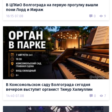
В ЦПКиО Волгограда на первую прогулку вышли
пони Лорд и Мираж
16:15 07.08
0
9
В Комсомольском саду Волгограда сегодня
вечером выступит органист Тимур Халиуллин
14:40 07.08
0
7