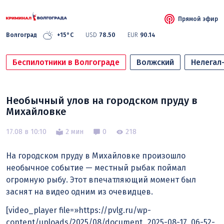
Прямой эфир
Волгоград
+15°C
USD
78.50
EUR
90.14
Беспилотники в Волгограде
Волжский
Нелегал
Необычный улов на городском пруду в
Михайловке
17.08 в 10:10
2 мин
0
218
На городском пруду в Михайловке произошло
необычное событие — местный рыбак поймал
огромную рыбу. Этот впечатляющий момент был
заснят на видео одним из очевидцев.
[video_player file=»https://pvlg.ru/wp-
content/uploads/2025/08/document_2025-08-17_06-52-