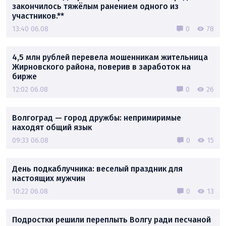
закончилось тяжёлым ранением одного из
участников.**
13:40 06.08
0
78
4,5 млн рублей перевела мошенникам жительница
Жирновского района, поверив в заработок на
бирже
12:02 06.08
0
26
Волгоград — город дружбы: непримиримые
находят общий язык
09:33 06.08
0
15
День подкаблучника: веселый праздник для
настоящих мужчин
10:22 06.08
0
13
Подростки решили переплыть Волгу ради песчаной