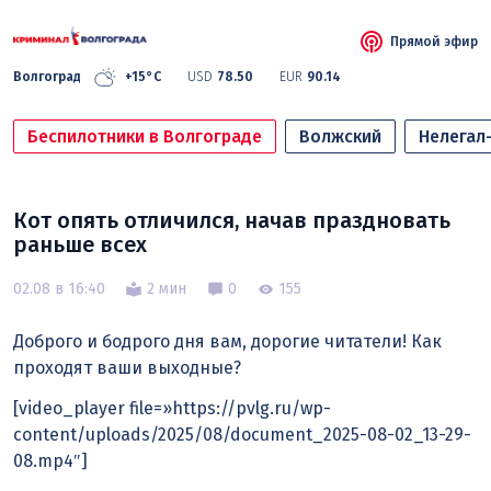
Прямой эфир
Волгоград
+15°C
USD
78.50
EUR
90.14
Беспилотники в Волгограде
Волжский
Нелегал
Кот опять отличился, начав праздновать
раньше всех
02.08 в 16:40
2 мин
0
155
Доброго и бодрого дня вам, дорогие читатели! Как
проходят ваши выходные?
[video_player file=»https://pvlg.ru/wp-
content/uploads/2025/08/document_2025-08-02_13-29-
08.mp4″]