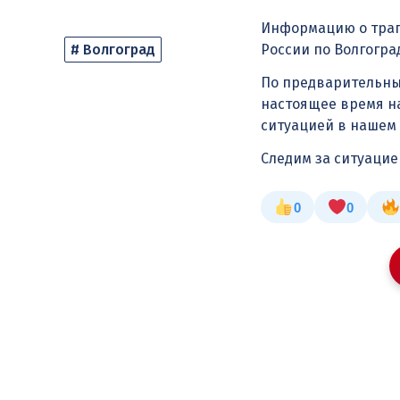
Информацию о траг
# Волгоград
России по Волгогра
По предварительным
настоящее время н
ситуацией в нашем
Следим за ситуаци
0
0