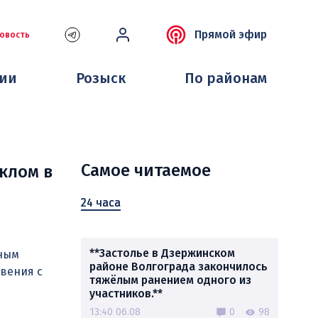
Прямой эфир
овость
ции
Розыск
По районам
Самое читаемое
клом в
24 часа
**Застолье в Дзержинском
ьным
районе Волгограда закончилось
вения с
тяжёлым ранением одного из
участников.**
13:40 06.08
0
98