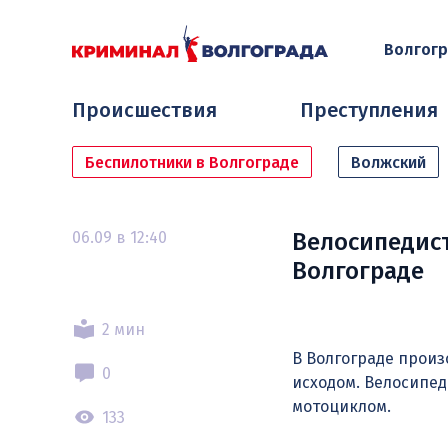
Волгог
Происшествия
Преступления
Беспилотники в Волгограде
Волжский
06.09 в 12:40
Велосипедист
Волгограде
2 мин
В Волгограде прои
0
исходом. Велосипед
мотоциклом.
133