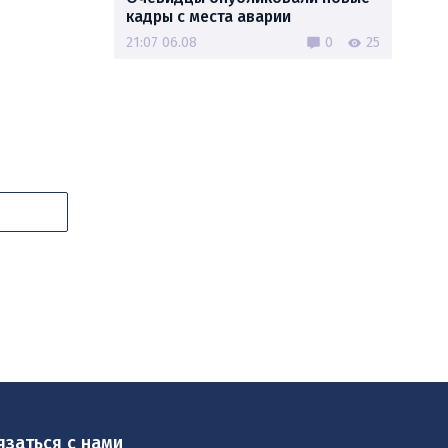
кадры с места аварии
21:07 06.08
0
25
язаться с нами