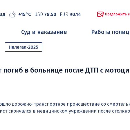
рад
+15°C
USD
78.50
EUR
90.14
Предложить н
Суд и наказание
Работа поли
Нелегал-2025
 погиб в больнице после ДТП с мотоци
зошло дорожно-транспортное происшествие со смертел
ист скончался в медицинском учреждении после столкно