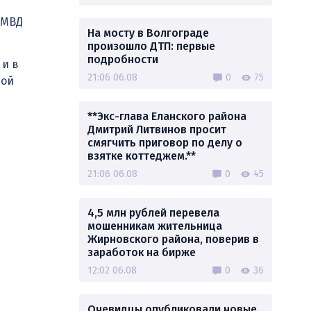
 МВД
На мосту в Волгограде
произошло ДТП: первые
подробности
 и в
21:06 06.08
0
75
ной
**Экс-глава Еланского района
Дмитрий Литвинов просит
смягчить приговор по делу о
взятке коттеджем.**
21:06 06.08
0
45
4,5 млн рублей перевела
мошенникам жительница
Жирновского района, поверив в
заработок на бирже
12:02 06.08
0
36
Очевидцы опубликовали новые