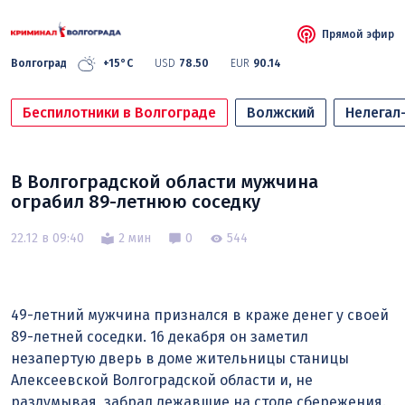
Прямой эфир
Волгоград
+15°C
USD
78.50
EUR
90.14
Беспилотники в Волгограде
Волжский
Нелегал
В Волгоградской области мужчина
ограбил 89-летнюю соседку
22.12 в 09:40
2 мин
0
544
49-летний мужчина признался в краже денег у своей
89-летней соседки. 16 декабря он заметил
незапертую дверь в доме жительницы станицы
Алексеевской Волгоградской области и, не
раздумывая, забрал лежавшие на столе сбережения.