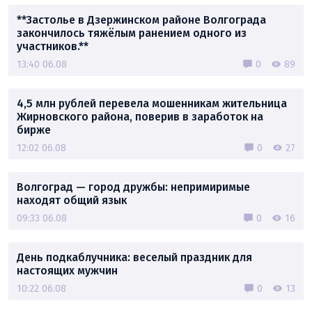
**Застолье в Дзержинском районе Волгограда
закончилось тяжёлым ранением одного из
участников.**
13:40 06.08
0
89
4,5 млн рублей перевела мошенникам жительница
Жирновского района, поверив в заработок на
бирже
12:02 06.08
0
27
Волгоград — город дружбы: непримиримые
находят общий язык
09:33 06.08
0
16
День подкаблучника: веселый праздник для
настоящих мужчин
10:22 06.08
0
13