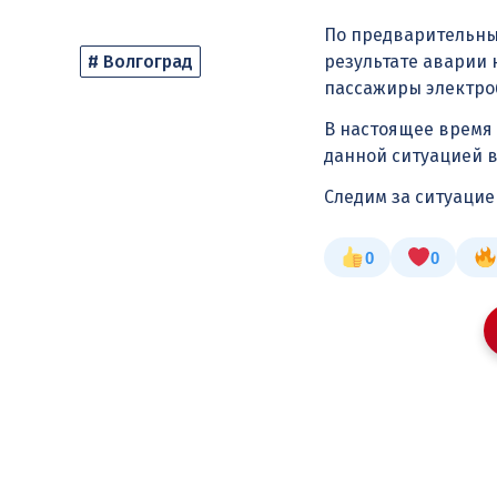
По предварительны
# Волгоград
результате аварии 
пассажиры электроб
В настоящее время
данной ситуацией 
Следим за ситуаци
0
0