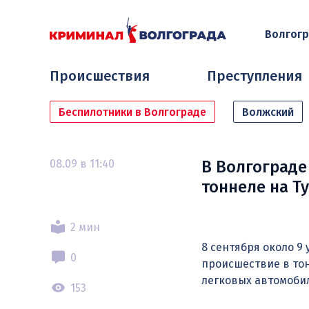
Волгог
Происшествия
Преступления
Беспилотники в Волгограде
Волжский
08.09 в 11:40
В Волгограде
тоннеле на Т
2 мин
8 сентября около 9
0
происшествие в тон
легковых автомоби
153