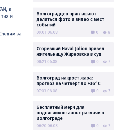
АИ, в
Волгоградцев приглашают
ятия и
делиться фото и видео с мест
событий
09:01 06.08
0
8
Следим за
Сгоревший Haval Jolion привел
жительницу Жирновска в суд
08:21 06.08
0
7
Волгоград накроет жара:
прогноз на четверг до +36°C
07:03 06.08
0
7
Бесплатный мерч для
подписчиков: анонс раздачи в
Волгограде
06:20 06.08
0
7