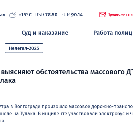
рад
+15°C
USD
78.50
EUR
90.14
Предложить н
Суд и наказание
Работа поли
Нелегал-2025
 выясняют обстоятельства массового Д
улака
 утра в Волгограде произошло массовое дорожно-трансп
неле на Тулака. В инциденте участвовали электробус и 
ля.