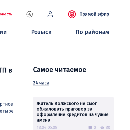
Прямой эфир
овость
ции
Розыск
По районам
Самое читаемое
ТП в
24 часа
Житель Волжского не смог
ортное
обжаловать приговор за
четыре
оформление кредитов на чужие
имена
18:04 05.08
0
80