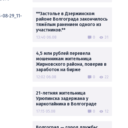
**Застолье в Дзержинском
-08-29_11-
районе Волгограда закончилось
тяжёлым ранением одного из
участников.**
13:40 06.08
0
31
4,5 млн рублей перевела
мошенникам жительница
Жирновского района, поверив в
заработок на бирже
12:02 06.08
0
22
21-летняя жительница
Урюпинска задержана у
наркотайника в Волгограде
17:15 05.08
0
12
Волгоград — город дружбы: