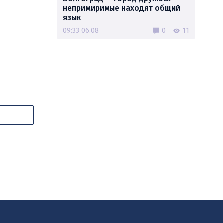
непримиримые находят общий
язык
09:33 06.08
0
11