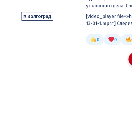
уголовного дела. С
# Волгоград
[video_player file=
13-01-1.mp4″] След
0
0