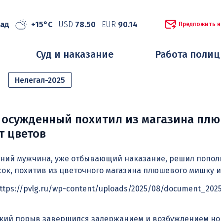
рад
+15°C
USD
78.50
EUR
90.14
Предложить н
Суд и наказание
Работа поли
Нелегал-2025
 осужденный похитил из магазина пл
т цветов
етний мужчина, уже отбывающий наказание, решил попол
к, похитив из цветочного магазина плюшевого мишку и 
»https://pvlg.ru/wp-content/uploads/2025/08/document_2025
кий порыв завершился задержанием и возбуждением но