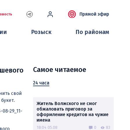
Прямой эфир
овость
ции
Розыск
По районам
Самое читаемое
юшевого
24 часа
нить свой
букет.
Житель Волжского не смог
обжаловать приговор за
-08-29_11-
оформление кредитов на чужие
имена
18:04 05.08
0
83
вого