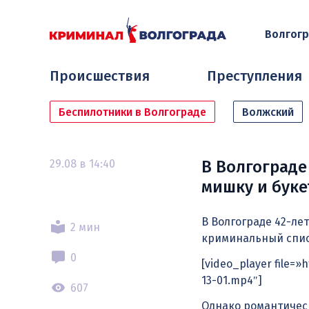
Волгог
Происшествия
Преступления
Беспилотники в Волгограде
Волжский
29.08 в 14:40
В Волгограде
мишку и буке
В Волгограде 42-л
2 мин
криминальный списо
0
[video_player file=
13-01.mp4″]
607
Однако романтичес