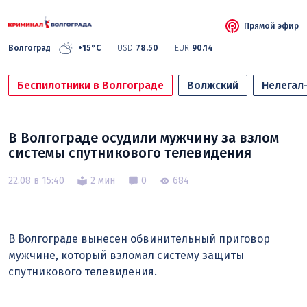
Прямой эфир
Волгоград
+15°C
USD
78.50
EUR
90.14
Беспилотники в Волгограде
Волжский
Нелегал
В Волгограде осудили мужчину за взлом
системы спутникового телевидения
22.08 в 15:40
2 мин
0
684
В Волгограде вынесен обвинительный приговор
мужчине, который взломал систему защиты
спутникового телевидения.