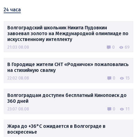
24 часа
Волгоградский школьник Никита Пудовкин
завоевал золото на Международной олимпиаде по
искусственному интеллекту
21:03 08.08
0
69
В Городище жители СНТ «Родничок» пожаловались
на стихийную свалку
22:02 08.08
0
15
Волгоградцам доступен бесплатный Кинопоиск до
360 дней
23:07 08.08
0
11
Жара до +36°C ожидается в Волгограде в
воскресенье