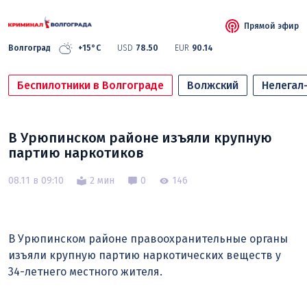
Прямой эфир
Волгоград
+15°C
USD
78.50
EUR
90.14
Беспилотники в Волгограде
Волжский
Нелегал
В Урюпинском районе изъяли крупную
партию наркотиков
08.11 в 09:10
2 мин
0
146
В Урюпинском районе правоохранительные органы
изъяли крупную партию наркотических веществ у
34-летнего местного жителя.