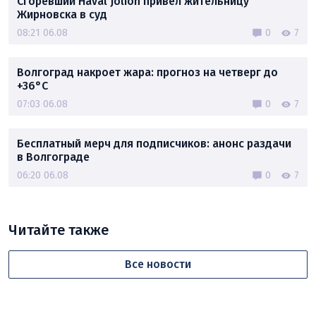
Сгоревший Haval Jolion привел жительницу
Жирновска в суд
08:21 06.08
0
7
Волгоград накроет жара: прогноз на четверг до
+36°C
07:03 06.08
0
7
Бесплатный мерч для подписчиков: анонс раздачи
в Волгограде
06:20 06.08
0
7
Читайте также
Все новости