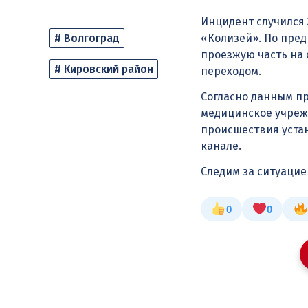
Инцидент случился 
# Волгоград
«Колизей». По пре
проезжую часть на
# Кировский район
переходом.
Согласно данным п
медицинское учреж
происшествия уста
канале.
Следим за ситуаци
0
0