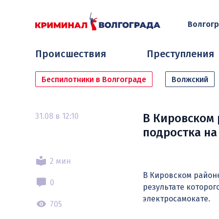
Волгог
Происшествия
Преступления
Беспилотники в Волгограде
Волжский
31.08 в 12:10
В Кировском 
подростка на
2 мин
В Кировском район
0
результате которог
электросамокате.
705