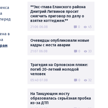
**Экс-глава Еланского района
лекса
Дмитрий Литвинов просит
ла
смягчить приговор по делу о
 перед
взятке коттеджем.**
21:06 06.08
0
45
ена в
ва
Очевидцы опубликовали новые
кадры с места аварии
грам
21:07 06.08
0
33
Трагедия на Орловском пляже:
погиб 20-летний молодой
человек
05:40 07.08
0
32
На Танцующем мосту
образовалась серьёзная пробка
из-за ДТП