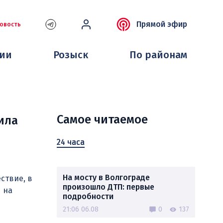
Прямой эфир
овость
ции
Розыск
По районам
Самое читаемое
ила
24 часа
На мосту в Волгограде
ствие, в
произошло ДТП: первые
 на
подробности
21:06 06.08
0
137