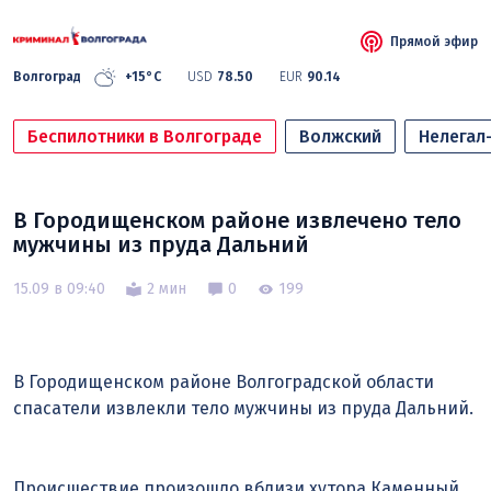
Прямой эфир
Волгоград
+15°C
USD
78.50
EUR
90.14
Беспилотники в Волгограде
Волжский
Нелегал
В Городищенском районе извлечено тело
мужчины из пруда Дальний
15.09 в 09:40
2 мин
0
199
В Городищенском районе Волгоградской области
спасатели извлекли тело мужчины из пруда Дальний.
Происшествие произошло вблизи хутора Каменный