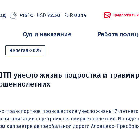
рад
+15°C
USD
78.50
EUR
90.14
Предложить н
Суд и наказание
Работа поли
Нелегал-2025
ДТП унесло жизнь подростка и травми
ершеннолетних
но-транспортное происшествие унесло жизнь 17-летнего
госпитализации еще троих несовершеннолетних. Инциден
ом километре автомобильной дороги Алонцево-Преобра