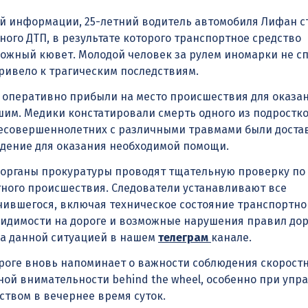
й информации, 25-летний водитель автомобиля Лифан с
ого ДТП, в результате которого транспортное средство
ожный кювет. Молодой человек за рулем иномарки не с
ривело к трагическим последствиям.
 оперативно прибыли на место происшествия для оказа
им. Медики констатировали смерть одного из подростко
несовершеннолетних с различными травмами были доста
дение для оказания необходимой помощи.
 органы прокуратуры проводят тщательную проверку по
ного происшествия. Следователи устанавливают все
чившегося, включая техническое состояние транспортно
 видимости на дороге и возможные нарушения правил до
за данной ситуацией в нашем
телеграм
канале.
роге вновь напоминает о важности соблюдения скорост
ой внимательности behind the wheel, особенно при упр
твом в вечернее время суток.