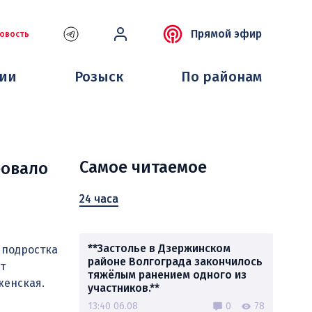
Прямой эфир
овость
ции
Розыск
По районам
Самое читаемое
ровало
24 часа
**Застолье в Дзержинском
 подростка
районе Волгограда закончилось
т
тяжёлым ранением одного из
женская.
участников.**
13:40 06.08
0
78