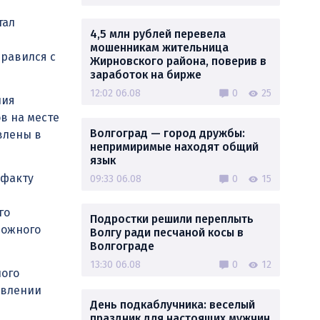
тал
4,5 млн рублей перевела
мошенникам жительница
правился с
Жирновского района, поверив в
заработок на бирже
12:02 06.08
0
25
ния
в на месте
Волгоград — город дружбы:
влены в
непримиримые находят общий
язык
 факту
09:33 06.08
0
15
го
Подростки решили переплыть
рожного
Волгу ради песчаной косы в
Волгограде
13:30 06.08
0
12
ного
авлении
День подкаблучника: веселый
праздник для настоящих мужчин