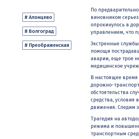
По предварительно
# Алонцево
виновником серьезн
опрокинулось в дор
# Волгоград
управлением, что п
Экстренные службы
# Преображенская
помощи пострадавш
аварии, еще трое 
медицинское учреж
В настоящее время
дорожно-транспорт
обстоятельства слу
средства, условия
движения. Следим 
Трагедия на автодо
режима и повышенн
транспортным средс