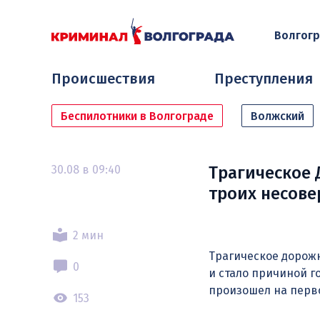
Волгог
Происшествия
Преступления
Беспилотники в Волгограде
Волжский
30.08 в 09:40
Трагическое 
троих несов
2 мин
Трагическое дорож
0
и стало причиной 
произошел на перв
153