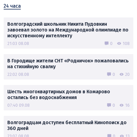
24 часа
Волгоградский школьник Никита Пудовкин
завоевал золото на Международной олимпиаде по
искусственному интеллекту
21:03 08.08
0
108
В Городище жители СНТ «Родничок» пожаловались
на стихийную свалку
22:02 08.08
0
20
Шесть многоквартирных домов в Комарово
остались без водоснабжения
07:40 09.08
0
16
Волгоградцам доступен бесплатный Кинопоиск до
360 дней
23:07 08.08
0
13