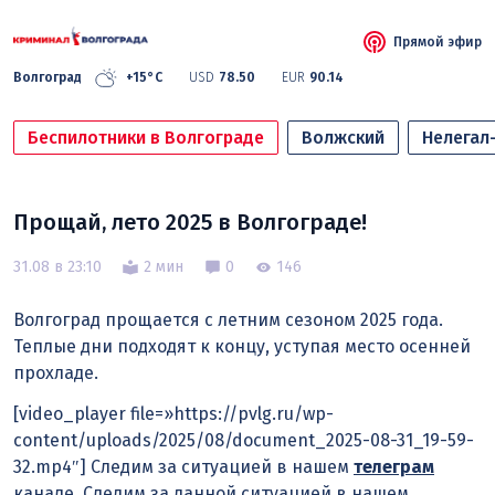
Прямой эфир
Волгоград
+15°C
USD
78.50
EUR
90.14
Беспилотники в Волгограде
Волжский
Нелегал
Прощай, лето 2025 в Волгограде!
31.08 в 23:10
2 мин
0
146
Волгоград прощается с летним сезоном 2025 года.
Теплые дни подходят к концу, уступая место осенней
прохладе.
[video_player file=»https://pvlg.ru/wp-
content/uploads/2025/08/document_2025-08-31_19-59-
32.mp4″] Следим за ситуацией в нашем
телеграм
канале. Следим за данной ситуацией в нашем