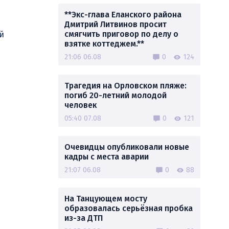
**Экс-глава Еланского района
Дмитрий Литвинов просит
смягчить приговор по делу о
й
взятке коттеджем.**
21:06 06.08
0
124
Трагедия на Орловском пляже:
погиб 20-летний молодой
человек
05:40 07.08
0
121
Очевидцы опубликовали новые
кадры с места аварии
21:07 06.08
0
88
На Танцующем мосту
образовалась серьёзная пробка
из-за ДТП