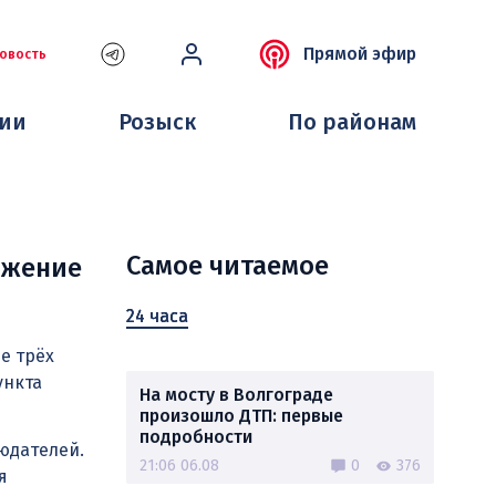
Прямой эфир
овость
ции
Розыск
По районам
Самое читаемое
ижение
24 часа
е трёх
ункта
На мосту в Волгограде
произошло ДТП: первые
подробности
юдателей.
21:06 06.08
0
376
я