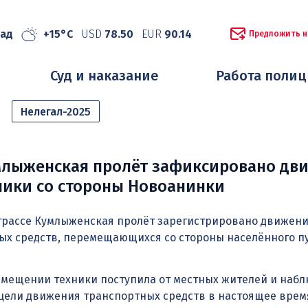
рад
+15°C
USD
78.50
EUR
90.14
Предложить н
Суд и наказание
Работа поли
Нелегал-2025
умлыженская пролёт зафиксировано дв
ники со стороны Новоанинки
трассе Кумлыженская пролёт зарегистрировано движени
ых средств, перемещающихся со стороны населённого п
мещении техники поступила от местных жителей и набл
 цели движения транспортных средств в настоящее врем