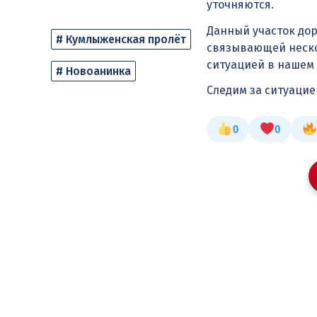
уточняются.
Данный участок дор
# Кумлыженская пролёт
связывающей неско
ситуацией в нашем
# Новоанинка
Следим за ситуаци
0
0