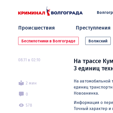
Волгог
Происшествия
Преступления
Беспилотники в Волгограде
Волжский
08.11 в 02:10
На трассе К
3 единиц тех
На автомобильной 
2 мин
единиц транспортн
Новоанинка.
0
Информация о пере
578
Точный характер и